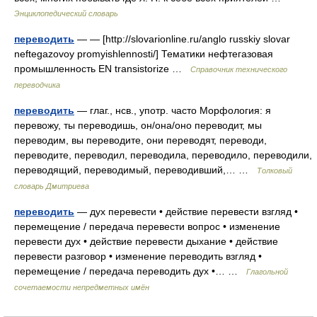
Энциклопедический словарь
переводить
— — [http://slovarionline.ru/anglo russkiy slovar
neftegazovoy promyishlennosti/] Тематики нефтегазовая
промышленность EN transistorize …
Справочник технического
переводчика
переводить
— глаг., нсв., употр. часто Морфология: я
перевожу, ты переводишь, он/она/оно переводит, мы
переводим, вы переводите, они переводят, переводи,
переводите, переводил, переводила, переводило, переводили,
переводящий, переводимый, переводивший,… …
Толковый
словарь Дмитриева
переводить
— дух перевести • действие перевести взгляд •
перемещение / передача перевести вопрос • изменение
перевести дух • действие перевести дыхание • действие
перевести разговор • изменение переводить взгляд •
перемещение / передача переводить дух •… …
Глагольной
сочетаемости непредметных имён